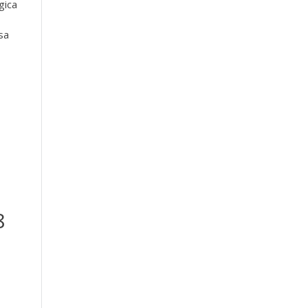
gica
sa
8