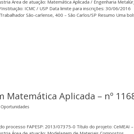
ustria Área de atuação: Matemática Aplicada / Engenharia Metalúr
/Instituição: ICMC / USP Data limite para inscrições: 30/06/2016
 Trabalhador São-carlense, 400 – São Carlos/SP Resumo Uma bol
m Matemática Aplicada – nº 116
Oportunidades
 do processo FAPESP: 2013/07375-0 Título do projeto: CeMEAI –
dustria Área de atuação: Modelagem de Materiais Compostos