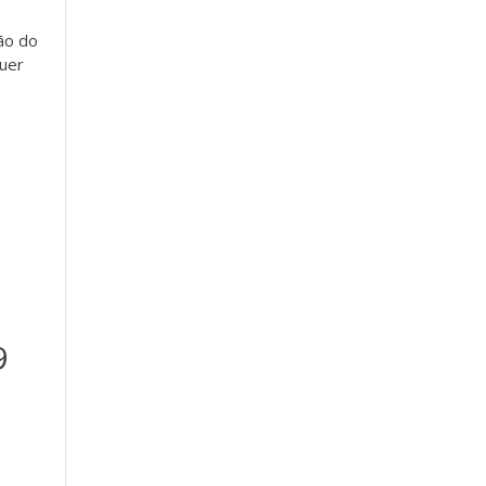
ão do
uer
9