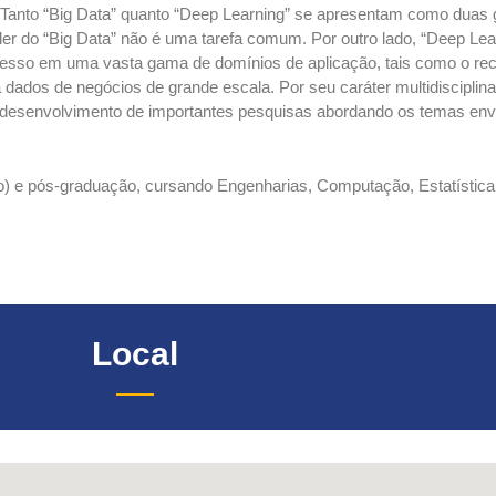
 Tanto “Big Data” quanto “Deep Learning” se apresentam como duas 
 poder do “Big Data” não é uma tarefa comum. Por outro lado, “Deep L
cesso em uma vasta gama de domínios de aplicação, tais como o rec
ados de negócios de grande escala. Por seu caráter multidisciplinar,
 desenvolvimento de importantes pesquisas abordando os temas env
ano) e pós-graduação, cursando Engenharias, Computação, Estatísti
Local