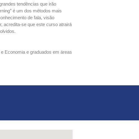
grandes tendências que irão
earning” é um dos métodos mais
onhecimento de fala, visão
 acredita-se que este curso atrairá
olvidos.
ca e Economia e graduados em áreas