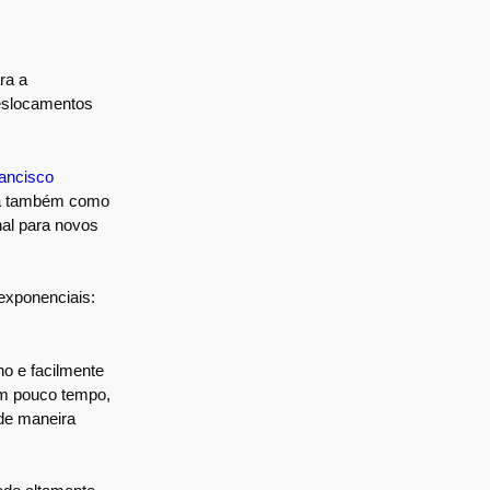
ra a
deslocamentos
ancisco
uda também como
nal para novos
exponenciais:
o e facilmente
Em pouco tempo,
de maneira