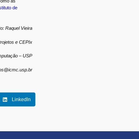
 como as
stituto de
to: Raquel Vieira
rojetos e CEPIx
omputação – USP
tos@icmc.usp.br
LinkedIn