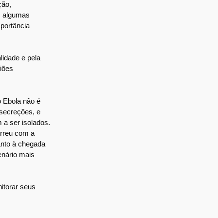
ção,
em algumas
portância
lidade e pela
iões
o Ebola não é
 secreções, e
 a ser isolados.
orreu com a
anto à chegada
enário mais
nitorar seus