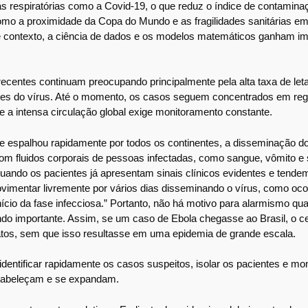
 respiratórias como a Covid-19, o que reduz o índice de contamina
 como a proximidade da Copa do Mundo e as fragilidades sanitárias 
 contexto, a ciência de dados e os modelos matemáticos ganham im
entes continuam preocupando principalmente pela alta taxa de leta
tes do vírus. Até o momento, os casos seguem concentrados em reg
e a intensa circulação global exige monitoramento constante.
e espalhou rapidamente por todos os continentes, a disseminação d
o com fluidos corporais de pessoas infectadas, como sangue, vômito e
ndo os pacientes já apresentam sinais clínicos evidentes e tendem
imentar livremente por vários dias disseminando o vírus, como oc
cio da fase infecciosa.” Portanto, não há motivo para alarmismo qu
endo importante. Assim, se um caso de Ebola chegasse ao Brasil, o c
tatos, sem que isso resultasse em uma epidemia de grande escala.
 identificar rapidamente os casos suspeitos, isolar os pacientes e mo
stabeleçam e se expandam.