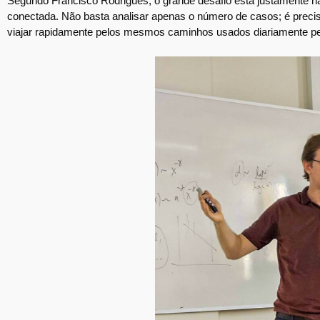
Segundo Francisco Rodrigues, o grande desafio está justamente 
conectada. Não basta analisar apenas o número de casos; é preci
viajar rapidamente pelos mesmos caminhos usados diariamente pel