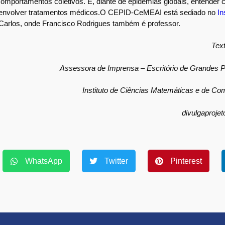
mportamentos coletivos. E, diante de epidemias globais, entender
senvolver tratamentos médicos.O CEPID-CeMEAI está sediado no
In
Carlos, onde Francisco Rodrigues também é professor.
T
ex
Assessora de Imprensa – Escritório de Grandes P
Instituto de Ciências Matemáticas e de C
divulgaproje
WhatsApp
Twitter
Pinterest