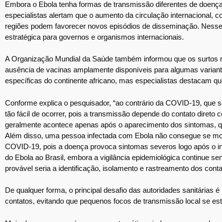
Embora o Ebola tenha formas de transmissão diferentes de doenças
especialistas alertam que o aumento da circulação internacional,
regiões podem favorecer novos episódios de disseminação. Nesse
estratégica para governos e organismos internacionais.
A Organização Mundial da Saúde também informou que os surtos rec
ausência de vacinas amplamente disponíveis para algumas varian
específicas do continente africano, mas especialistas destacam qu
Conforme explica o pesquisador, “ao contrário da COVID-19, que s
tão fácil de ocorrer, pois a transmissão depende do contato diret
geralmente acontece apenas após o aparecimento dos sintomas, qua
Além disso, uma pessoa infectada com Ebola não consegue se mov
COVID-19, pois a doença provoca sintomas severos logo após o iní
do Ebola ao Brasil, embora a vigilância epidemiológica continue s
provável seria a identificação, isolamento e rastreamento dos con
De qualquer forma, o principal desafio das autoridades sanitárias é
contatos, evitando que pequenos focos de transmissão local se e