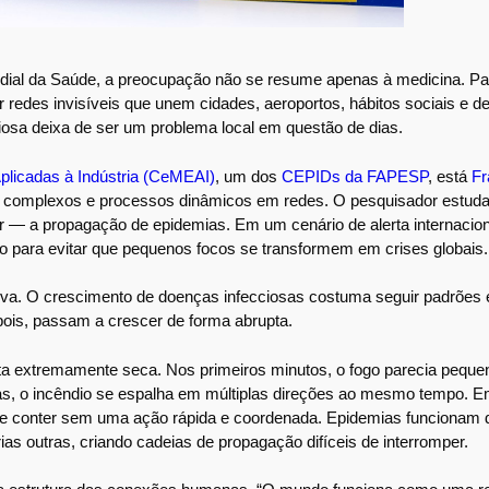
dial da Saúde, a preocupação não se resume apenas à medicina. Pa
edes invisíveis que unem cidades, aeroportos, hábitos sociais e 
osa deixa de ser um problema local em questão de dias.
plicadas à Indústria (CeMEAI)
, um dos
CEPIDs da FAPESP
, está
Fr
as complexos e processos dinâmicos em redes. O pesquisador est
 — a propagação de epidemias. Em um cenário de alerta internacio
 para evitar que pequenos focos se transformem em crises globais.
tiva. O crescimento de doenças infecciosas costuma seguir padrões 
pois, passam a crescer de forma abrupta.
ta extremamente seca. Nos primeiros minutos, o fogo parecia pequen
s, o incêndio se espalha em múltiplas direções ao mesmo tempo. 
 de conter sem uma ação rápida e coordenada. Epidemias funcionam 
ias outras, criando cadeias de propagação difíceis de interromper.