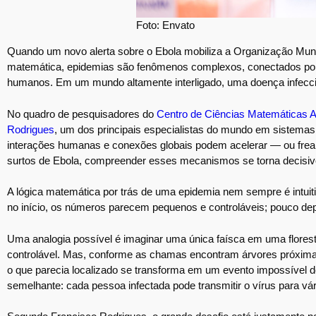
Foto: Envato
Quando um novo alerta sobre o Ebola mobiliza a Organização Mun
matemática, epidemias são fenômenos complexos, conectados por r
humanos. Em um mundo altamente interligado, uma doença infecci
No quadro de pesquisadores do
Centro de Ciências Matemáticas A
Rodrigues
, um dos principais especialistas do mundo em sistem
interações humanas e conexões globais podem acelerar — ou frear
surtos de Ebola, compreender esses mecanismos se torna decisivo
A lógica matemática por trás de uma epidemia nem sempre é intui
no início, os números parecem pequenos e controláveis; pouco de
Uma analogia possível é imaginar uma única faísca em uma flores
controlável. Mas, conforme as chamas encontram árvores próxima
o que parecia localizado se transforma em um evento impossível
semelhante: cada pessoa infectada pode transmitir o vírus para vár