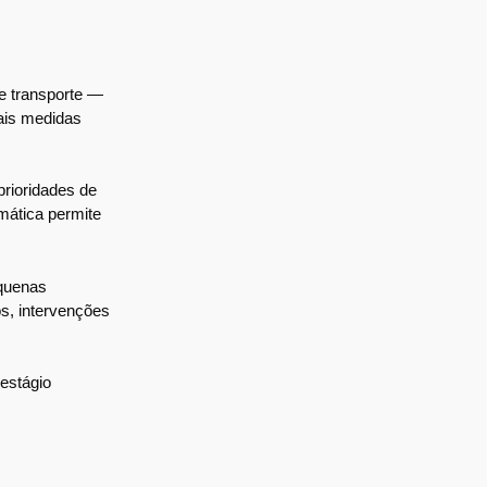
e transporte —
ais medidas
rioridades de
emática permite
equenas
s, intervenções
estágio