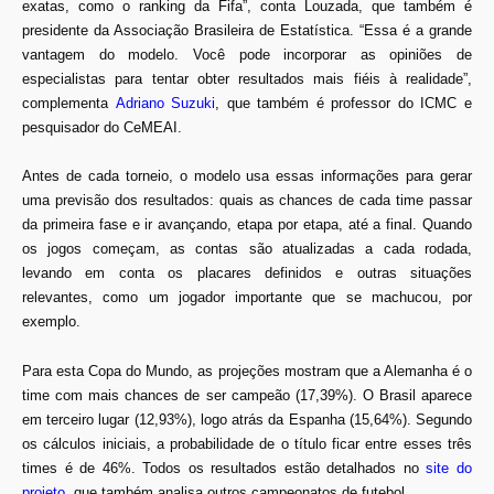
exatas, como o ranking da Fifa”, conta Louzada, que também é
presidente da Associação Brasileira de Estatística. “Essa é a grande
vantagem do modelo. Você pode incorporar as opiniões de
especialistas para tentar obter resultados mais fiéis à realidade”,
complementa
Adriano Suzuki
, que também é professor do ICMC e
pesquisador do CeMEAI.
Antes de cada torneio, o modelo usa essas informações para gerar
uma previsão dos resultados: quais as chances de cada time passar
da primeira fase e ir avançando, etapa por etapa, até a final. Quando
os jogos começam, as contas são atualizadas a cada rodada,
levando em conta os placares definidos e outras situações
relevantes, como um jogador importante que se machucou, por
exemplo.
Para esta Copa do Mundo, as projeções mostram que a Alemanha é o
time com mais chances de ser campeão (17,39%). O Brasil aparece
em terceiro lugar (12,93%), logo atrás da Espanha (15,64%). Segundo
os cálculos iniciais, a probabilidade de o título ficar entre esses três
times é de 46%. Todos os resultados estão detalhados no
site do
projeto
, que também analisa outros campeonatos de futebol.