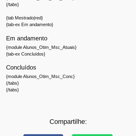
{/tabs}
{tab Mestrado|red}
{tab-ex Em andamento}
Em andamento
{module Alunos_Otim_Msc_Atuais}
{tab-ex Concluídos}
Concluídos
{module Alunos_Otim_Msc_Conc}
{/tabs}
{/tabs}
Compartilhe: