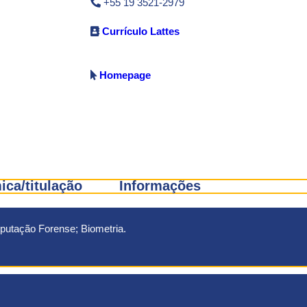
+55 19 3521-2979
Currículo Lattes
Homepage
ca/titulação
Informações
putação Forense; Biometria.