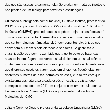
das que são usadas atualmente: ela não gruda nem mata os insetos e
não precisa de um biólogo para fazer as classificações.
Utilizando a inteligência computacional,
Gustavo Batista
, professor do
ICMC e pesquisador do Centro de Ciências Matemáticas Aplicadas à
Indústria (CeMEAI), pretende que as espécies sejam classificadas só
com a nova ferramenta. A armadilha consiste em uma caixa de vidro
que contém algumas lâmpadas LED, componentes eletrônicos que
convertem a luz em sinais elétricos e sensores. “A gente faz a
classificação pelo som, o zumbido que a gente ouve do bater das
asas do inseto. A gente converte o sinal da luz em um sinal elétrico
muito parecido com o sinal capturado por um microfone. A gente sabe
que diferentes espécies batem asas em diferentes frequências, têm
diferentes números de asas, formatos de asas, e isso faz com que
exista uma assinatura para cada espécie”, explica Batista, que
começou os estudos em 2011 em conjunto com um pesquisador da
Universidade de Riverside (EUA) e agora orienta o aluno André
Maletzke, do ICMC.
Juliano Corbi, ecólogo e professor da Escola de Engenharia (EESC)