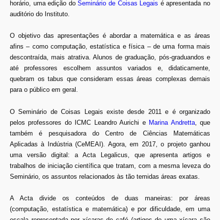
horário, uma edição do
Seminário de Coisas Legais
é apresentada no
auditório do Instituto.
O objetivo das apresentações é abordar a matemática e as áreas
afins – como computação, estatística e física – de uma forma mais
descontraída, mais atrativa. Alunos de graduação, pós-graduandos e
até professores escolhem assuntos variados e, didaticamente,
quebram os tabus que consideram essas áreas complexas demais
para o público em geral.
O Seminário de Coisas Legais existe desde 2011 e é organizado
pelos professores do ICMC Leandro Aurichi e
Marina Andretta
, que
também é pesquisadora do Centro de Ciências Matemáticas
Aplicadas à Indústria (CeMEAI). Agora, em 2017, o projeto ganhou
uma versão digital: a Acta Legalicus, que apresenta artigos e
trabalhos de iniciação científica que tratam, com a mesma leveza do
Seminário, os assuntos relacionados às tão temidas áreas exatas.
A Acta divide os conteúdos de duas maneiras: por áreas
(computação, estatística e matemática) e por dificuldade, em uma
escala representada por xícaras de café (artigos de uma xícara são