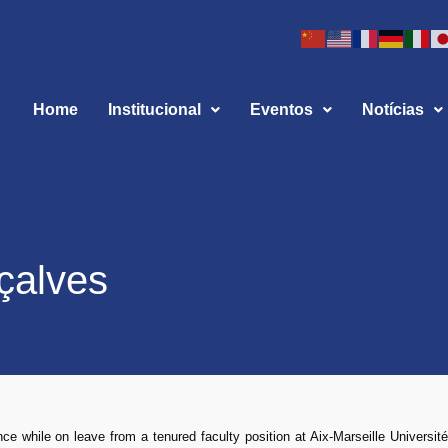
Home
Institucional
Eventos
Notícias
çalves
 while on leave from a tenured faculty position at Aix-Marseille Universit