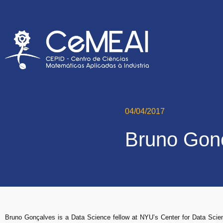
04/04/2017
Bruno Gon
Bruno Gonçalves is a Data Science fellow at NYU’s Center for Data Science