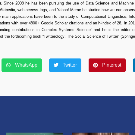
ior. Since 2008 he has been pursuing the use of Data Science and Machine 
 Wikipedia, web access logs, and Yahoo! Meme he studied how we can observ
main applications have been to the study of Computational Linguistics, Info
ations with over 4800+ Google Scholar citations and an h-index of 28. In 2
anding contributions in Complex Systems Science” and he is the editor o
 the forthcoming book “Twitterology: The Social Science of Twitter” (Springer
WhatsApp
Twitter
Pinterest