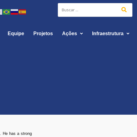
Equipe
Projetos
Ações
Infraestrutura
é. He has a strong