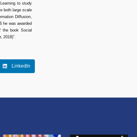
Learning to study
e both large scale
rmation Diffusion,
015 he was awarded
f the book Social
, 2018)”.
LinkedIn