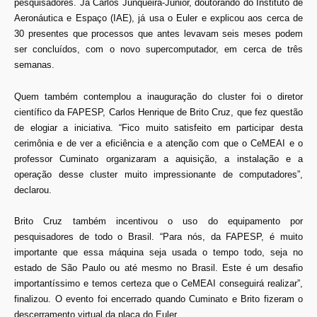
pesquisadores. Já Carlos Junqueira-Junior, doutorando do Instituto de
Aeronáutica e Espaço (IAE), já usa o Euler e explicou aos cerca de
30 presentes que processos que antes levavam seis meses podem
ser concluídos, com o novo supercomputador, em cerca de três
semanas.
Quem também contemplou a inauguração do cluster foi o diretor
científico da FAPESP, Carlos Henrique de Brito Cruz, que fez questão
de elogiar a iniciativa. “Fico muito satisfeito em participar desta
cerimônia e de ver a eficiência e a atenção com que o CeMEAI e o
professor Cuminato organizaram a aquisição, a instalação e a
operação desse cluster muito impressionante de computadores”,
declarou.
Brito Cruz também incentivou o uso do equipamento por
pesquisadores de todo o Brasil. “Para nós, da FAPESP, é muito
importante que essa máquina seja usada o tempo todo, seja no
estado de São Paulo ou até mesmo no Brasil. Este é um desafio
importantíssimo e temos certeza que o CeMEAI conseguirá realizar”,
finalizou. O evento foi encerrado quando Cuminato e Brito fizeram o
descerramento virtual da placa do Euler.