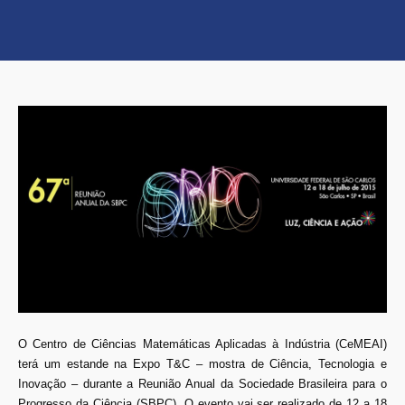
O Centro de Ciências Matemáticas Aplicadas à Indústria (CeMEAI)
terá um estande na Expo T&C – mostra de Ciência, Tecnologia e
Inovação – durante a Reunião Anual da Sociedade Brasileira para o
Progresso da Ciência (SBPC). O evento vai ser realizado de 12 a 18