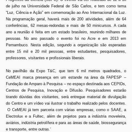
de julho na Universidade Federal de São Carlos, e tem como tema
“Luz, Ciência e Ação” em comemoração ao Ano Internacional da Luz.
Na programação geral, haverá mais de 200 atividades, além de 64
conferências, 62 mesas-redondas e mais de 50 minicursos. A cada
ano a reunião é feita em um estado brasileiro, reunindo milhares de
pessoas. No ano passado o evento foi no Acre e em 2013 em
Pernambuco. Nesta edição, segundo a organização são esperadas
entre 15 mil e 20 mil pessoas, entre estudantes, pesquisadores,
professores, visitantes e profissionais liberais.
No pavilhão da Expo T&C, que tem 6 mil metros quadrados, o
CeMEAI marca presença em um estande na área da FAPESP –
Fundação de Amparo à Pesquisa – no espaço destinada aos CEPIDs,
Centros de Pesquisa, Inovação e Difusão. Pesquisadores estarão
tirando dúvidas dos visitantes, será entregue material de divulgação
do Centro e um vídeo vai ilustrar o trabalho realizado pelos docentes.
O CeMEAI já tem parceria com várias empresas, como o SAAE, a
Electrolux e a Fultec, além de projetos para a indústria moveleira,
aviários, indústria petrolífera e para as áreas de saúde, biossegurança
e transporte, entre outras.’