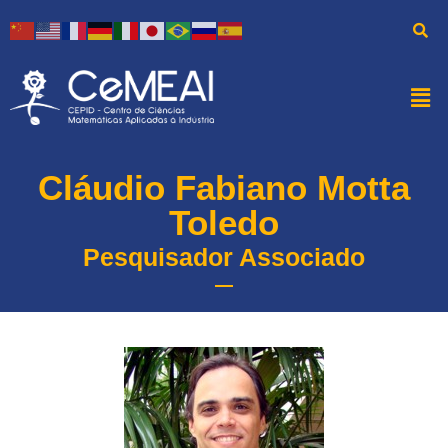
Cláudio Fabiano Motta
Toledo
Pesquisador Associado