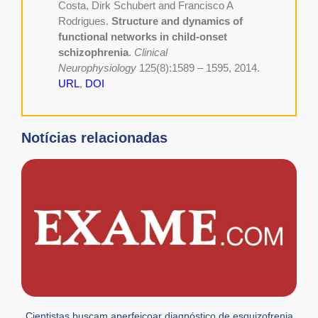
Costa, Dirk Schubert and Francisco A
Rodrigues.
Structure and dynamics of
functional networks in child-onset
schizophrenia
.
Clinical
Neurophysiology
125(8):1589 – 1595, 2014.
URL
,
DOI
Notícias relacionadas
Cientistas buscam aperfeiçoar diagnóstico de esquizofrenia