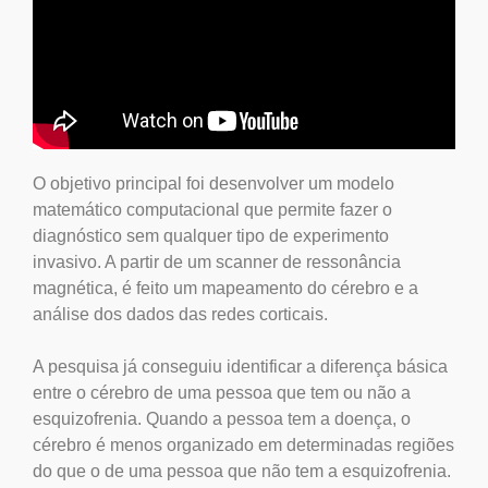
O objetivo principal foi desenvolver um modelo
matemático computacional que permite fazer o
diagnóstico sem qualquer tipo de experimento
invasivo. A partir de um scanner de ressonância
magnética, é feito um mapeamento do cérebro e a
análise dos dados das redes corticais.
A pesquisa já conseguiu identificar a diferença básica
entre o cérebro de uma pessoa que tem ou não a
esquizofrenia. Quando a pessoa tem a doença, o
cérebro é menos organizado em determinadas regiões
do que o de uma pessoa que não tem a esquizofrenia.