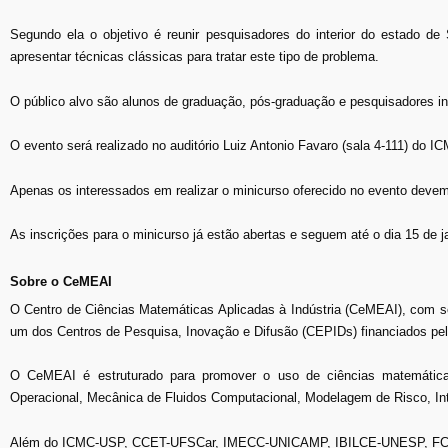
Segundo ela o objetivo é reunir pesquisadores do interior do estado d
apresentar técnicas clássicas para tratar este tipo de problema.
O público alvo são alunos de graduação, pós-graduação e pesquisadores in
O evento será realizado no auditório Luiz Antonio Favaro (sala 4-111) do I
Apenas os interessados em realizar o minicurso oferecido no evento devem 
As inscrições para o minicurso já estão abertas e seguem até o dia 15 de j
Sobre o CeMEAI
O Centro de Ciências Matemáticas Aplicadas à Indústria (CeMEAI), com 
um dos Centros de Pesquisa, Inovação e Difusão (CEPIDs) financiados p
O CeMEAI é estruturado para promover o uso de ciências matemática
Operacional, Mecânica de Fluidos Computacional, Modelagem de Risco, Int
Além do ICMC-USP, CCET-UFSCar, IMECC-UNICAMP, IBILCE-UNESP, FCT