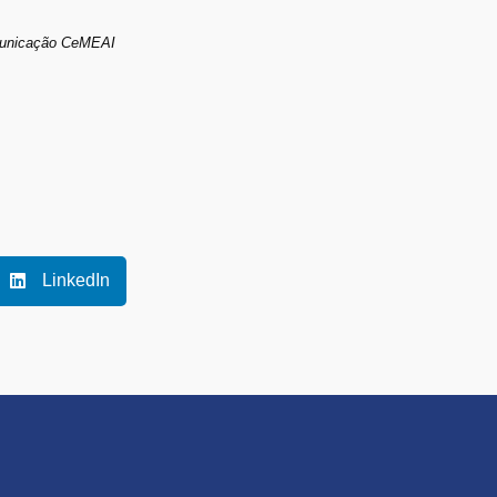
municação CeMEAI
LinkedIn