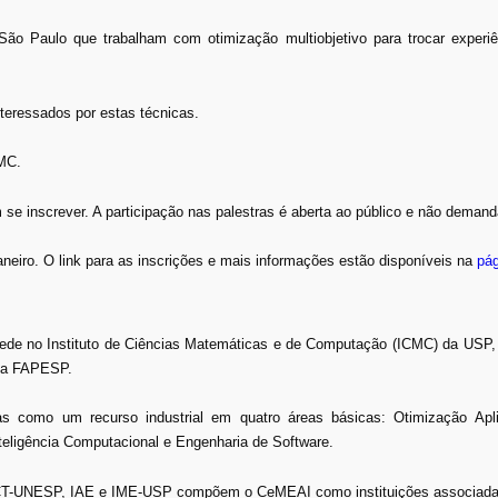
e São Paulo que trabalham com otimização multiobjetivo para trocar exper
teressados por estas técnicas.
CMC.
se inscrever. A participação nas palestras é aberta ao público e não demand
aneiro. O link para as inscrições e mais informações estão disponíveis na
pág
sede no Instituto de Ciências Matemáticas e de Computação (ICMC) da USP,
ela FAPESP.
s como um recurso industrial em quatro áreas básicas: Otimização Apl
eligência Computacional e Engenharia de Software.
-UNESP, IAE e IME-USP compõem o CeMEAI como instituições associada