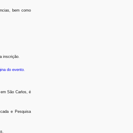
iências, bem como
a inscrição.
ina do evento.
 em São Carlos, é
icada e Pesquisa
s.