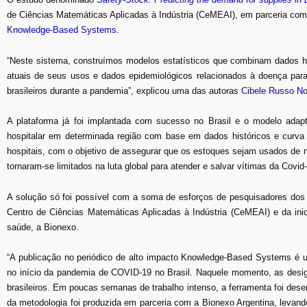
de Ciências Matemáticas Aplicadas à Indústria (CeMEAI), em parceria c
Knowledge-Based Systems
.
“Neste sistema, construímos modelos estatísticos que combinam dados his
atuais de seus usos e dados epidemiológicos relacionados à doença para
brasileiros durante a pandemia”, explicou uma das autoras
Cibele Russo No
A plataforma já foi implantada com sucesso no Brasil e o modelo adap
hospitalar em determinada região com base em dados históricos e curva e
hospitais, com o objetivo de assegurar que os estoques sejam usados de 
tornaram-se limitados na luta global para atender e salvar vítimas da Covid
A solução só foi possível com a soma de esforços de pesquisadores dos 
Centro de Ciências Matemáticas Aplicadas à Indústria (CeMEAI) e da inic
saúde, a Bionexo.
“A publicação no periódico de alto impacto Knowledge-Based Systems é 
no início da pandemia de COVID-19 no Brasil. Naquele momento, as desi
brasileiros. Em poucas semanas de trabalho intenso, a ferramenta foi dese
da metodologia foi produzida em parceria com a Bionexo Argentina, levand