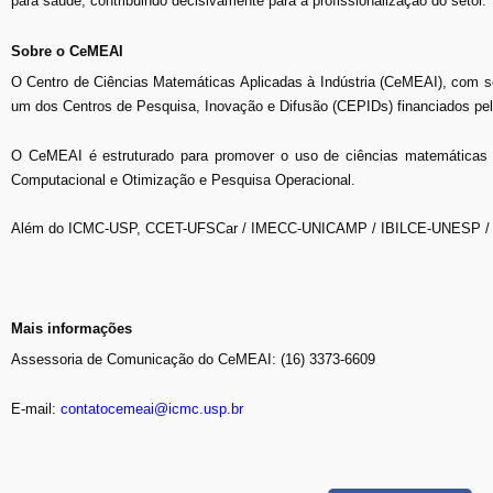
para saúde, contribuindo decisivamente para a profissionalização do setor.
Sobre o CeMEAI
O Centro de Ciências Matemáticas Aplicadas à Indústria (CeMEAI), com 
um dos Centros de Pesquisa, Inovação e Difusão (CEPIDs) financiados p
O CeMEAI é estruturado para promover o uso de ciências matemáticas c
Computacional e Otimização e Pesquisa Operacional.
Além do ICMC-USP, CCET-UFSCar / IMECC-UNICAMP / IBILCE-UNESP / F
Mais informações
Assessoria de Comunicação do CeMEAI: (16) 3373-6609
E-mail:
contatocemeai@icmc.usp.br