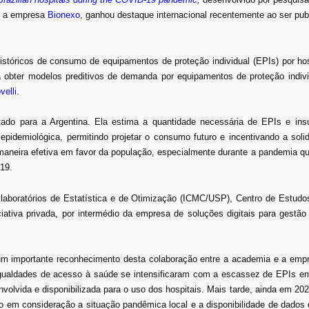
om a empresa
Bionexo
, ganhou destaque internacional recentemente ao ser pub
tóricos de consumo de equipamentos de proteção individual (EPIs) por hosp
 obter modelos preditivos de demanda por equipamentos de proteção indivi
vell
i
.
tado para a Argentina. Ela estima a quantidade necessária de EPIs e in
pidemiológica, permitindo projetar o consumo futuro e incentivando a soli
maneira efetiva em favor da população, especialmente durante a pandemia q
-19.
laboratórios de Estatística e de Otimização (ICMC/USP), Centro de Estudo
iativa privada, por intermédio da empresa de soluções digitais para gestã
um importante reconhecimento desta colaboração entre a academia e a empr
gualdades de acesso à saúde se intensificaram com a escassez de EPIs em
nvolvida e disponibilizada para o uso dos hospitais. Mais tarde, ainda em 2
o em consideração a situação pandêmica local e a disponibilidade de dados