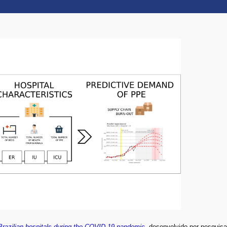
 Brazilian hospitals during the COVID-19 pandemic
,
desenvolvido por pesquisa