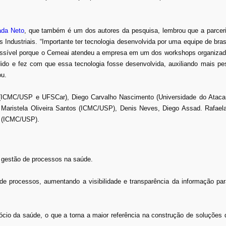
ada Neto
, que também é um dos autores da pesquisa, lembrou que a parce
ndustriais. “Importante ter tecnologia desenvolvida por uma equipe de bras
i possível porque o Cemeai atendeu a empresa em um dos workshops organiza
dido e fez com que essa tecnologia fosse desenvolvida, auxiliando mais pe
ou.
 (ICMC/USP e UFSCar), Diego Carvalho Nascimento (Universidade do Atacam
e Maristela Oliveira Santos (ICMC/USP), Denis Neves, Diego Assad. Rafael
o (ICMC/USP).
a gestão de processos na saúde.
 de processos, aumentando a visibilidade e transparência da informação p
io da saúde, o que a torna a maior referência na construção de soluções 