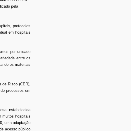
licado pela
itais, protocolos
dual em hospitais
sumos por unidade
dariedade entre os
uando os materiais
s de Risco (CER),
o de processos em
esa, estabelecida
 muitos hospitais
020, uma adaptação
 de acesso público