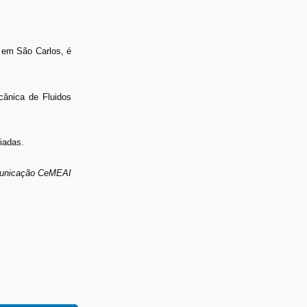
 em São Carlos, é
cânica de Fluidos
iadas.
municação CeMEAI