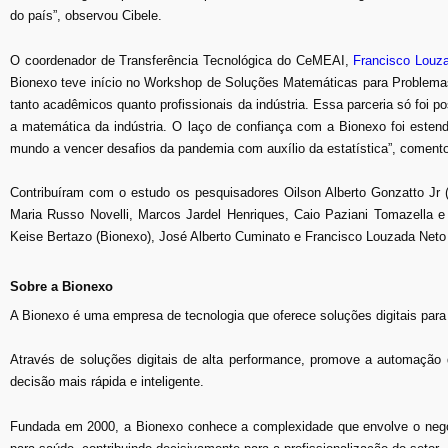
do país”, observou Cibele.
O coordenador de Transferência Tecnológica do CeMEAI,
Francisco Louz
Bionexo teve início no Workshop de Soluções Matemáticas para Problemas I
tanto acadêmicos quanto profissionais da indústria. Essa parceria só fo
a matemática da indústria. O laço de confiança com a Bionexo foi esten
mundo a vencer desafios da pandemia com auxílio da estatística”, coment
Contribuíram com o estudo os pesquisadores Oilson Alberto Gonzatto Jr
Maria Russo Novelli, Marcos Jardel Henriques, Caio Paziani Tomazella 
Keise Bertazo (Bionexo), José Alberto Cuminato e Francisco Louzada Net
Sobre a Bionexo
A Bionexo é uma empresa de tecnologia que oferece soluções digitais par
Através de soluções digitais de alta performance, promove a automação
decisão mais rápida e inteligente.
Fundada em 2000, a Bionexo conhece a complexidade que envolve o negóc