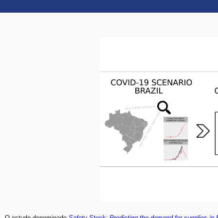
O estudo denominado
Safety-Stock: Predicting the demand for supplies in