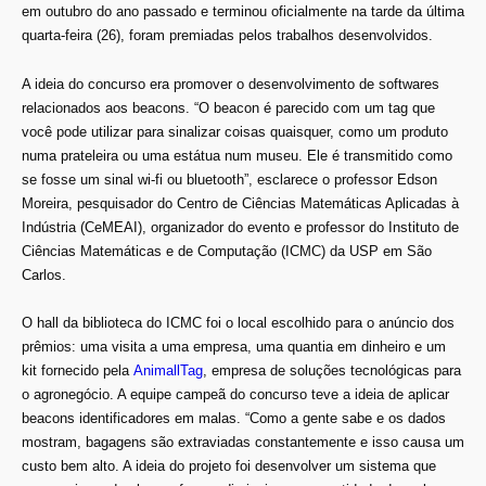
em
outubro do ano passado e terminou oficialmente na tarde da última
quarta-feira (26), foram premiadas pelos trabalhos desenvolvidos.
A ideia do concurso era promover o desenvolvimento de softwares
relacionados aos beacons. “O beacon é parecido com um tag que
você pode utilizar para sinalizar coisas quaisquer, como um produto
numa prateleira ou uma estátua num museu. Ele é transmitido como
se fosse um sinal wi-fi ou bluetooth”, esclarece o professor Edson
Moreira, pesquisador do Centro de Ciências Matemáticas Aplicadas à
Indústria (CeMEAI), organizador do evento e professor do Instituto de
Ciências Matemáticas e de Computação (ICMC) da USP em São
Carlos.
O hall da biblioteca do ICMC foi o local escolhido para o anúncio dos
prêmios: uma visita a uma empresa, uma quantia em dinheiro e um
kit fornecido pela
AnimallTag
,
empresa de soluções tecnológicas para
o agronegócio
. A equipe campeã do concurso teve a ideia de aplicar
beacons identificadores em malas. “Como a gente sabe e os dados
mostram, bagagens são extraviadas constantemente e isso causa um
custo bem alto. A ideia do projeto foi desenvolver um sistema que