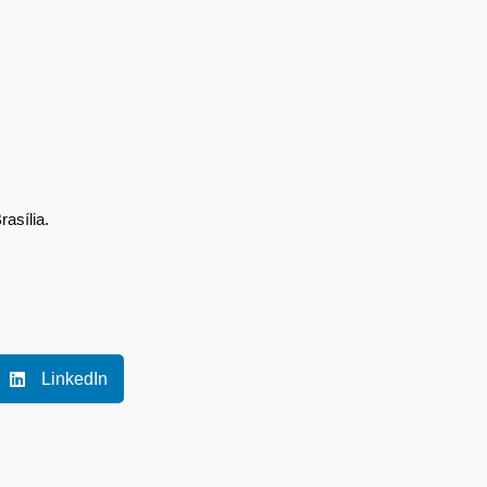
asília.
LinkedIn