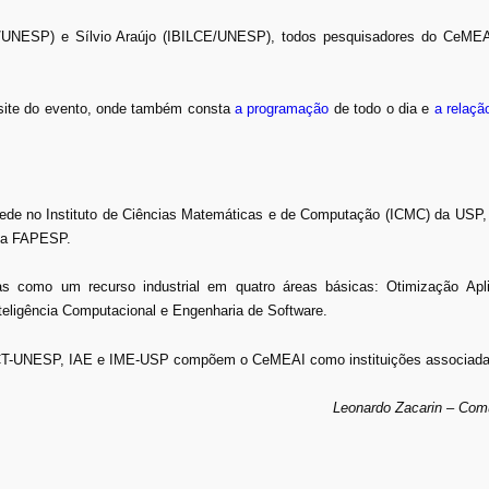
/UNESP) e Sílvio Araújo (IBILCE/UNESP), todos pesquisadores do CeMEAI
site do evento, onde também consta
a programação
de todo o dia e
a
relaçã
sede no Instituto de Ciências Matemáticas e de Computação (ICMC) da USP,
ela FAPESP.
s como um recurso industrial em quatro áreas básicas: Otimização Apl
eligência Computacional e Engenharia de Software.
-UNESP, IAE e IME-USP compõem o CeMEAI como instituições associada
Leonardo Zacarin – Co