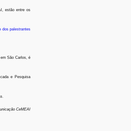
, estão entre os
o dos palestrantes
 em São Carlos, é
icada e Pesquisa
s.
municação CeMEAI