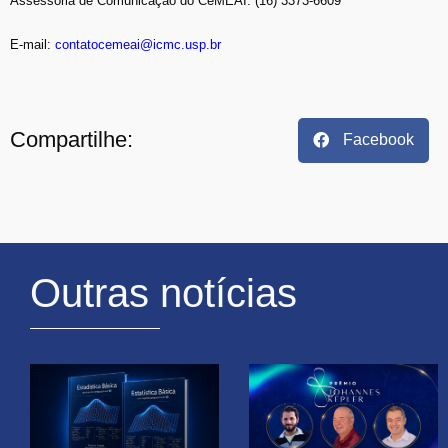
Assessoria de Comunicação do CeMEAI: (16) 3373-6609
E-mail:
contatocemeai@icmc.usp.br
Compartilhe:
Facebook
Outras notícias