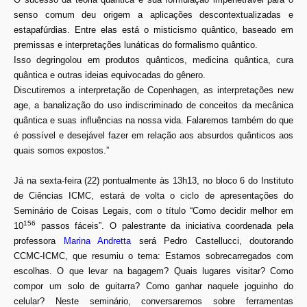
senso comum deu origem a aplicações descontextualizadas e
estapafúrdias. Entre elas está o misticismo quântico, baseado em
premissas e interpretações lunáticas do formalismo quântico.
Isso degringolou em produtos quânticos, medicina quântica, cura
quântica e outras ideias equivocadas do gênero.
Discutiremos a interpretação de Copenhagen, as interpretações new
age, a banalização do uso indiscriminado de conceitos da mecânica
quântica e suas influências na nossa vida. Falaremos também do que
é possível e desejável fazer em relação aos absurdos quânticos aos
quais somos expostos.”
Já na sexta-feira (22) pontualmente às 13h13, no bloco 6 do Instituto
de Ciências ICMC, estará de volta o ciclo de apresentações do
Seminário de Coisas Legais, com o título “Como decidir melhor em
156
10
passos fáceis”. O palestrante da iniciativa coordenada pela
professora
Marina Andretta
será Pedro Castellucci, doutorando
CCMC-ICMC, que resumiu o tema: Estamos sobrecarregados com
escolhas. O que levar na bagagem? Quais lugares visitar? Como
compor um solo de guitarra? Como ganhar naquele joguinho do
celular? Neste seminário, conversaremos sobre ferramentas