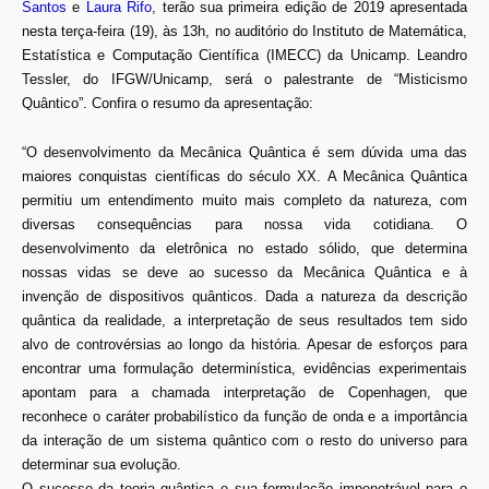
Santos
e
Laura Rifo
, terão sua primeira edição de 2019 apresentada
nesta terça-feira (19), às 13h, no auditório do Instituto de Matemática,
Estatística e Computação Científica (IMECC) da Unicamp. Leandro
Tessler, do IFGW/Unicamp, será o palestrante de “Misticismo
Quântico”. Confira o resumo da apresentação:
“O desenvolvimento da Mecânica Quântica é sem dúvida uma das
maiores conquistas científicas do século XX. A Mecânica Quântica
permitiu um entendimento muito mais completo da natureza, com
diversas consequências para nossa vida cotidiana. O
desenvolvimento da eletrônica no estado sólido, que determina
nossas vidas se deve ao sucesso da Mecânica Quântica e à
invenção de dispositivos quânticos. Dada a natureza da descrição
quântica da realidade, a interpretação de seus resultados tem sido
alvo de controvérsias ao longo da história. Apesar de esforços para
encontrar uma formulação determinística, evidências experimentais
apontam para a chamada interpretação de Copenhagen, que
reconhece o caráter probabilístico da função de onda e a importância
da interação de um sistema quântico com o resto do universo para
determinar sua evolução.
O sucesso da teoria quântica e sua formulação impenetrável para o