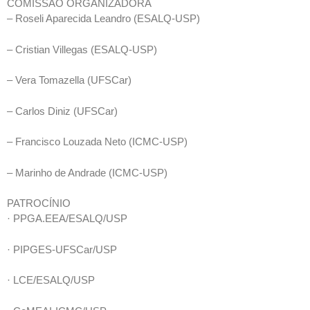
COMISSÃO ORGANIZADORA
– Roseli Aparecida Leandro (ESALQ-USP)
– Cristian Villegas (ESALQ-USP)
– Vera Tomazella (UFSCar)
– Carlos Diniz (UFSCar)
– Francisco Louzada Neto (ICMC-USP)
– Marinho de Andrade (ICMC-USP)
PATROCÍNIO
· PPGA.EEA/ESALQ/USP
· PIPGES-UFSCar/USP
· LCE/ESALQ/USP