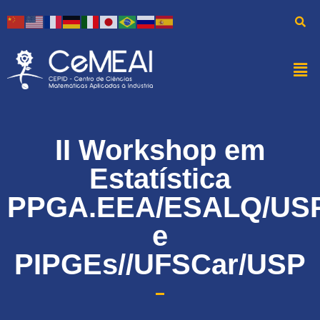
II Workshop em
Estatística
PPGA.EEA/ESALQ/US
e
PIPGEs//UFSCar/USP