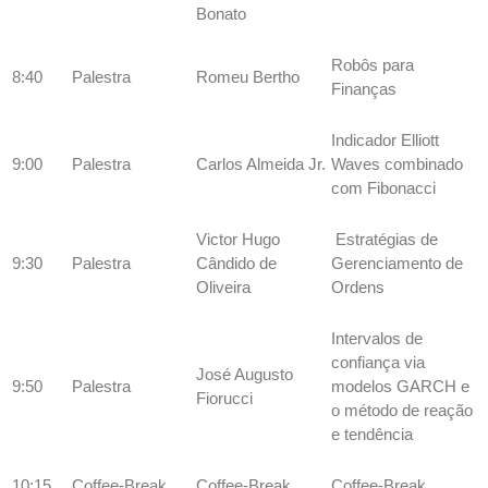
Bonato
Robôs para
8:40
Palestra
Romeu Bertho
Finanças
Indicador Elliott
9:00
Palestra
Carlos Almeida Jr.
Waves combinado
com Fibonacci
Victor Hugo
Estratégias de
9:30
Palestra
Cândido de
Gerenciamento de
Oliveira
Ordens
Intervalos de
confiança via
José Augusto
9:50
Palestra
modelos GARCH e
Fiorucci
o método de reação
e tendência
10:15
Coffee-Break
Coffee-Break
Coffee-Break