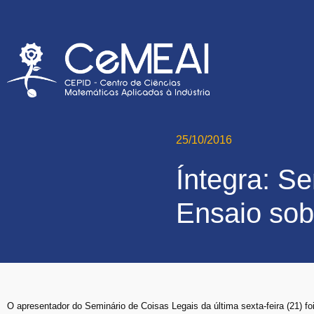
25/10/2016
Íntegra: S
Ensaio sob
O apresentador do Seminário de Coisas Legais da última sexta-feira (21) f