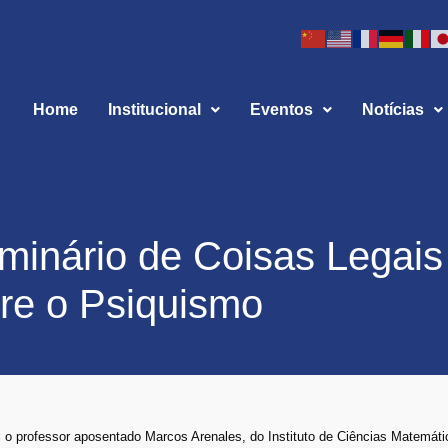
Home
Institucional
Eventos
Notícias
eminário de Coisas Legais
re o Psiquismo
oi o professor aposentado Marcos Arenales, do Instituto de Ciências Matemáti