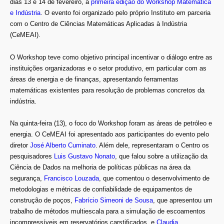
dias 13 e 14 de fevereiro, a
primeira edição do Workshop Matemática
e Indústria
. O evento foi organizado pelo próprio Instituto em parceria
com o Centro de Ciências Matemáticas Aplicadas à Indústria
(CeMEAI).
O Workshop teve como objetivo principal incentivar o diálogo entre as
instituições organizadoras e o setor produtivo, em particular com as
áreas de energia e de finanças, apresentando ferramentas
matemáticas existentes para resolução de problemas concretos da
indústria.
Na quinta-feira (13), o foco do Workshop foram as áreas de petróleo e
energia. O CeMEAI foi apresentado aos participantes do evento pelo
diretor
José Alberto Cuminato
. Além dele, representaram o Centro os
pesquisadores
Luis Gustavo Nonato
, que falou sobre a utilização da
Ciência de Dados na melhoria de políticas públicas na área da
segurança,
Francisco Louzada
, que comentou o desenvolvimento de
metodologias e métricas de confiabilidade de equipamentos de
construção de poços,
Fabrício Simeoni de Sousa
, que apresentou um
trabalho de métodos multiescala para a simulação de escoamentos
incompressíveis em reservatórios carstificados, e
Claudia