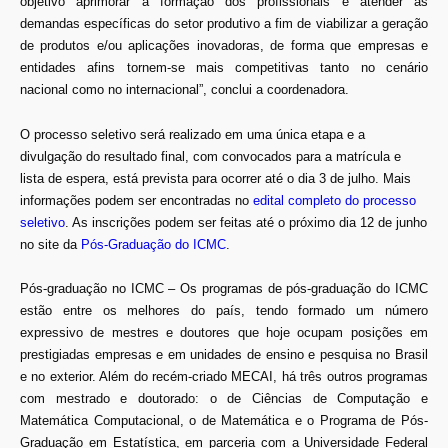
objetivo aprimorar a formação dos profissionais e atender às
demandas específicas do setor produtivo a fim de viabilizar a geração
de produtos e/ou aplicações inovadoras, de forma que empresas e
entidades afins tornem-se mais competitivas tanto no cenário
nacional como no internacional”, conclui a coordenadora.
O processo seletivo será realizado em uma única etapa e a
divulgação do resultado final, com convocados para a matrícula e
lista de espera, está prevista para ocorrer até o dia 3 de julho.
Mais
informações podem ser encontradas no
edital completo do processo
seletivo
. As inscrições podem ser feitas até o próximo dia 12 de junho
no site da
Pós-Graduação do ICMC
.
Pós-graduação no ICMC
– Os programas de pós-graduação do ICMC
estão entre os melhores do país, tendo formado um número
expressivo de mestres e doutores que hoje ocupam posições em
prestigiadas empresas e em unidades de ensino e pesquisa no Brasil
e no exterior. Além do recém-criado MECAI, há três outros programas
com mestrado e doutorado: o de Ciências de Computação e
Matemática Computacional, o de Matemática e o Programa de Pós-
Graduação em Estatística, em parceria com a Universidade Federal