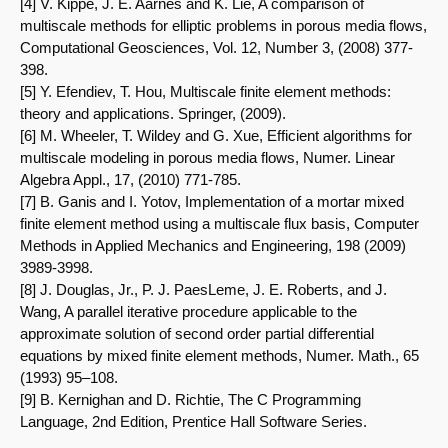
[4] V. Kippe, J. E. Aarnes and K. Lie, A comparison of
multiscale methods for elliptic problems in porous media flows,
Computational Geosciences, Vol. 12, Number 3, (2008) 377-
398.
[5] Y. Efendiev, T. Hou, Multiscale finite element methods:
theory and applications. Springer, (2009).
[6] M. Wheeler, T. Wildey and G. Xue, Efficient algorithms for
multiscale modeling in porous media flows, Numer. Linear
Algebra Appl., 17, (2010) 771-785.
[7] B. Ganis and I. Yotov, Implementation of a mortar mixed
finite element method using a multiscale flux basis, Computer
Methods in Applied Mechanics and Engineering, 198 (2009)
3989-3998.
[8] J. Douglas, Jr., P. J. PaesLeme, J. E. Roberts, and J.
Wang, A parallel iterative procedure applicable to the
approximate solution of second order partial differential
equations by mixed finite element methods, Numer. Math., 65
(1993) 95–108.
[9] B. Kernighan and D. Richtie, The C Programming
Language, 2nd Edition, Prentice Hall Software Series.