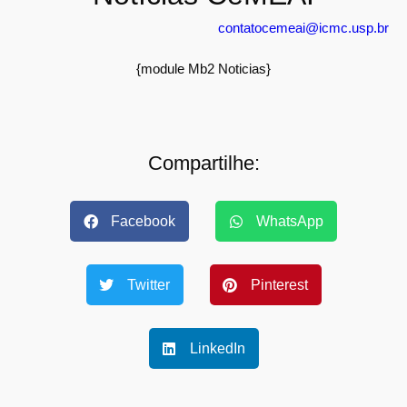
contatocemeai@icmc.usp.br
{module Mb2 Noticias}
Compartilhe:
Facebook
WhatsApp
Twitter
Pinterest
LinkedIn