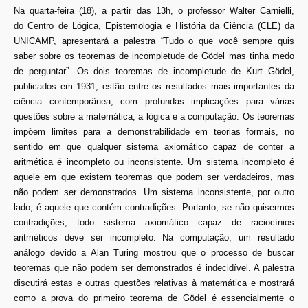
Na quarta-feira (18), a partir das 13h, o professor Walter Carnielli,
do Centro de Lógica, Epistemologia e História da Ciência (CLE) da
UNICAMP, apresentará a palestra “Tudo o que você sempre quis
saber sobre os teoremas de incompletude de Gödel mas tinha medo
de perguntar”. Os dois teoremas de incompletude de Kurt Gödel,
publicados em 1931, estão entre os resultados mais importantes da
ciência contemporânea, com profundas implicações para várias
questões sobre a matemática, a lógica e a computação. Os teoremas
impõem limites para a demonstrabilidade em teorias formais, no
sentido em que qualquer sistema axiomático capaz de conter a
aritmética é incompleto ou inconsistente. Um sistema incompleto é
aquele em que existem teoremas que podem ser verdadeiros, mas
não podem ser demonstrados. Um sistema inconsistente, por outro
lado, é aquele que contém contradições. Portanto, se não quisermos
contradições, todo sistema axiomático capaz de raciocínios
aritméticos deve ser incompleto. Na computação, um resultado
análogo devido a Alan Turing mostrou que o processo de buscar
teoremas que não podem ser demonstrados é indecidível. A palestra
discutirá estas e outras questões relativas à matemática e mostrará
como a prova do primeiro teorema de Gödel é essencialmente o