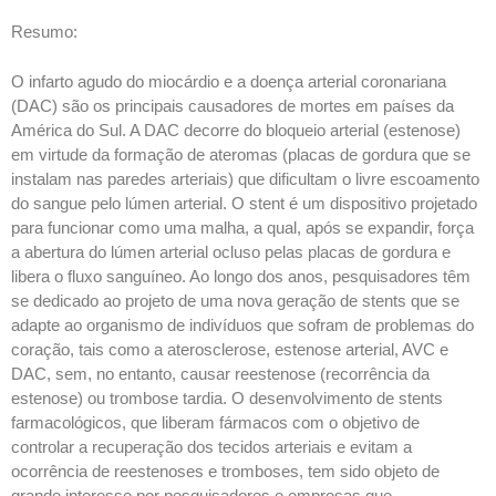
Resumo:
O infarto agudo do miocárdio e a doença arterial coronariana
(DAC) são os principais causadores de mortes em países da
América do Sul. A DAC decorre do bloqueio arterial (estenose)
em virtude da formação de ateromas (placas de gordura que se
instalam nas paredes arteriais) que dificultam o livre escoamento
do sangue pelo lúmen arterial. O stent é um dispositivo projetado
para funcionar como uma malha, a qual, após se expandir, força
a abertura do lúmen arterial ocluso pelas placas de gordura e
libera o fluxo sanguíneo. Ao longo dos anos, pesquisadores têm
se dedicado ao projeto de uma nova geração de stents que se
adapte ao organismo de indivíduos que sofram de problemas do
coração, tais como a aterosclerose, estenose arterial, AVC e
DAC, sem, no entanto, causar reestenose (recorrência da
estenose) ou trombose tardia. O desenvolvimento de stents
farmacológicos, que liberam fármacos com o objetivo de
controlar a recuperação dos tecidos arteriais e evitam a
ocorrência de reestenoses e tromboses, tem sido objeto de
grande interesse por pesquisadores e empresas que