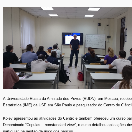
A Universidade Russa da Amizade dos Povos (RUDN), em Moscou, recebeu, n
Estatística (IME) da USP em São Paulo e pesquisador do Centro de Ciênci
Kolev apresentou as atividades do Centro e também ofereceu um curso par
Denominado “Copulas – nonstandard view”, o curso detalhou aplicações do
particular, na gestão de risco dos bancos.