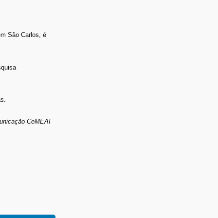
em São Carlos, é
squisa
s.
municação CeMEAI