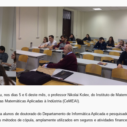
os dias 5 e 6 deste mês, o professor Nikolai Kolev, do Instituto de Matem
as Matemáticas Aplicadas à Indústria (CeMEAI).
a alunos de doutorado do Departamento de Informática Aplicada e pesquisad
s métodos de cópula, amplamente utilizados em seguros e atividades finance