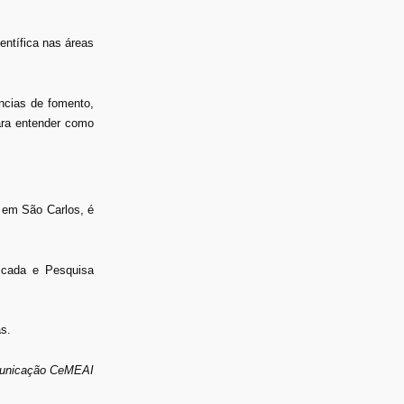
entífica nas áreas
ncias de fomento,
para entender como
 em São Carlos, é
icada e Pesquisa
s.
municação CeMEAI