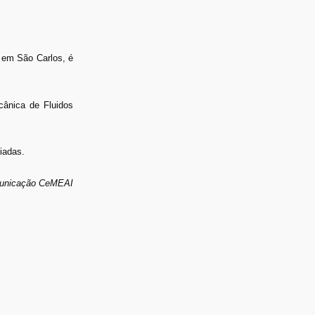
 em São Carlos, é
cânica de Fluidos
iadas.
municação CeMEAI