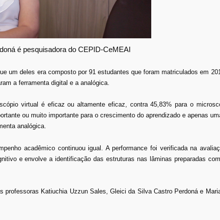
erdoná é pesquisadora do CEPID-CeMEAI
 que um deles era composto por 91 estudantes que foram matriculados em 20
am a ferramenta digital e a analógica.
pio virtual é eficaz ou altamente eficaz, contra 45,83% para o microscóp
mportante ou muito importante para o crescimento do aprendizado e apenas u
menta analógica.
penho acadêmico continuou igual. A performance foi verificada na avaliaç
nitivo e envolve a identificação das estruturas nas lâminas preparadas co
s professoras Katiuchia Uzzun Sales, Gleici da Silva Castro Perdoná e Mar