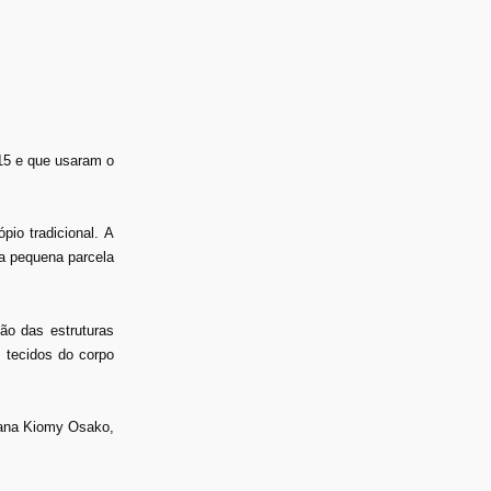
15 e que usaram o
io tradicional. A
ma pequena parcela
ão das estruturas
m tecidos do corpo
iana Kiomy Osako,