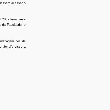
pudessem acessar o
2020, a ferramenta
s da Faculdade, o
rendizagem nos dá
atorial”, disse a