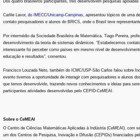
Dos quatro brasileiros participantes, três desenvolvem pesquisas apoiad
Carlile Lavor,
do IMECC/Unicamp-Campinas
, apresentou tópicos de uma d
contato pesquisadores e alunos do BRICS, onde o Brasil teve representant
Por intermédio da Sociedade Brasileira de Matemática, Tiago Pereira, prof
desenvolvimento da teoria de sistemas dinâmicos. “Estabelecemos contato
interessante foi perceber como países em mesmo nível de desenvolvimento
educação e resultados”, comentou.
Francisco Louzada Neto, também do ICMC/USP-São Carlos falou sobre Inov
evento tivemos a oportunidade de interagir com pesquisadores e alunos d
que temos desenvolvido, trazendo novos conhecimentos e ideias para sere
participantes atividades desenvolvidas pelo CEPID-CeMEAI.
Sobre o CeMEAI
O Centro de Ciências Matemáticas Aplicadas à Indústria (CeMEAI), com s
um dos Centros de Pesquisa, Inovação e Difusão (CEPIDs) financiados p