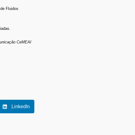
de Fluidos
iadas.
municação CeMEAI
LinkedIn