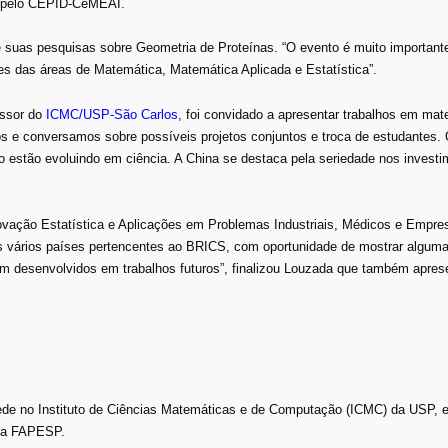
as pelo CEPID-CeMEAI.
e suas pesquisas sobre Geometria de Proteínas. “O evento é muito important
es das áreas de Matemática, Matemática Aplicada e Estatística”.
essor do
ICMC/USP-São Carlos
, foi convidado a apresentar trabalhos em mat
s e conversamos sobre possíveis projetos conjuntos e troca de estudantes. 
 estão evoluindo em ciência. A China se destaca pela seriedade nos invest
ação Estatística e Aplicações em Problemas Industriais, Médicos e Empresa
os vários países pertencentes ao BRICS, com oportunidade de mostrar algum
m desenvolvidos em trabalhos futuros”, finalizou Louzada que também apres
ede no Instituto de Ciências Matemáticas e de Computação (ICMC) da USP, 
ela FAPESP.