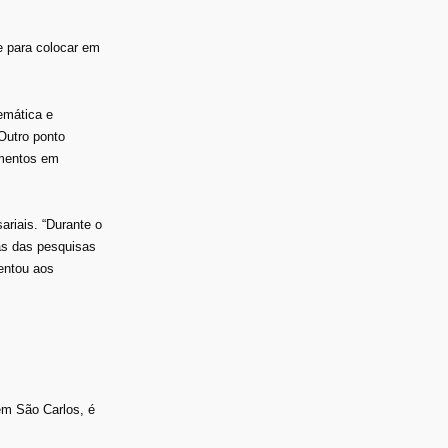
e para colocar em
emática e
Outro ponto
imentos em
riais. “Durante o
as das pesquisas
entou aos
em São Carlos, é