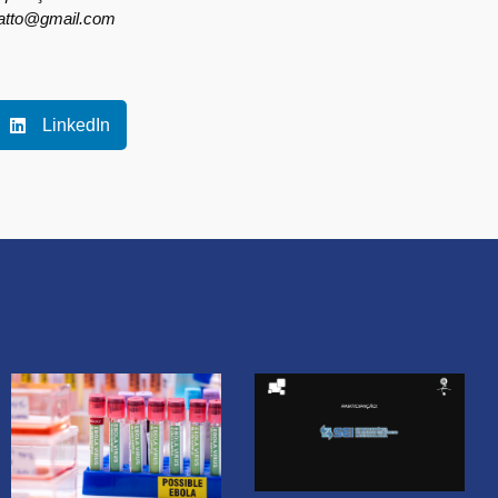
catto@gmail.com
LinkedIn