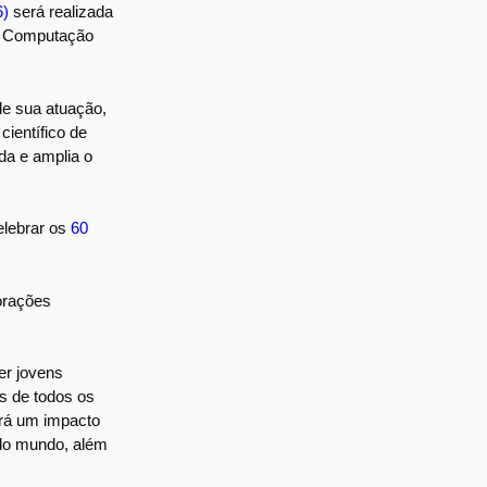
6)
será realizada
de Computação
de sua atuação,
ientífico de
da e amplia o
elebrar os
60
borações
er jovens
s de todos os
erá um impacto
 do mundo, além