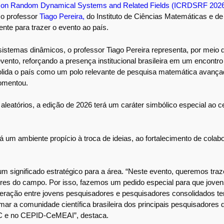
ce on Random Dynamical Systems and Related Fields (ICRDSRF 202
 o professor
Tiago Pereira,
do Instituto de Ciências Matemáticas e 
ente para trazer o evento ao país.
sistemas dinâmicos, o professor Tiago Pereira representa, por meio 
to, reforçando a presença institucional brasileira em um encontro c
nsolida o país como um polo relevante de pesquisa matemática avança
comentou.
eatórios, a edição de 2026 terá um caráter simbólico especial ao c
á um ambiente propício à troca de ideias, ao fortalecimento de cola
 um significado estratégico para a área. “Neste evento, queremos traz
ores do campo. Por isso, fazemos um pedido especial para que joven
nteração entre jovens pesquisadores e pesquisadores consolidados t
imar a comunidade científica brasileira dos principais pesquisadores
ICMC e no CEPID-CeMEAI”, destaca.