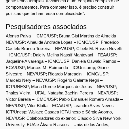
gente tenha terapias. A violência é um conjunto complexo de
comportamentos. Para combater isso, é preciso construir
políticas que tenham essa complexidade”.
Pesquisadores associados
Afonso Paiva – ICMC/USP; Bruna Gisi Martins de Almeida –
NEV/USP; Alneu de Andrade Lopes – ICMC/USP; Frederico
Castelo Branco Teixeira – NEV/USP; Cibele M. Russo Novelli
– ICMC/USP; Daielly Melina Nassif Mantovani – FEA/USP;
Jaqueline Alvarenga – ICMC/USP; Daniela Oswald Ramos –
ECA/USP; Marcos M. Raimundo – IC/Unicamp; Giane
Silvestre – NEV/USP; Ricardo Marcacini – ICMC/USP;
Marcelo Nery – NEV/USP; Rogério Galante Negri –
ICT/UNESP; Maria Gorete Marques de Jesus – NEV/USP;
Thales Vieira – UFAL ;Natasha Bachini Pereira – NEV/USP;
Victor Barella – ICMC/USP; Pablo Emanuel Romero Almada –
NEV/USP; Vitor Blotta – ECA/USP; Leandro Alves Neves
ICT/Unesp; Wallace Casaca ICT/Unesp e Sérgio Adorno,
NEV/USP. Colaboradores do exterior: Claudio Silva New York
University, EUA e Álvaro Riascos – Univ. de los Andes,