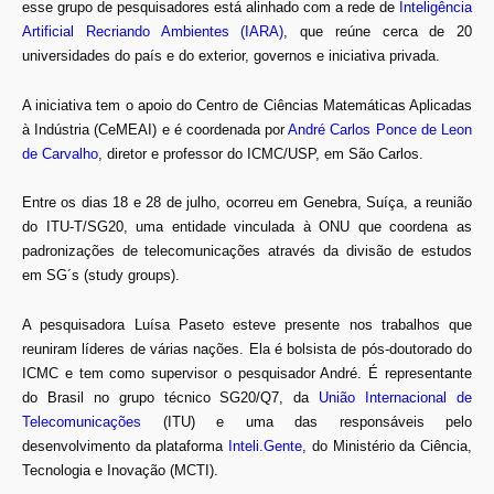
esse grupo de pesquisadores está alinhado com a rede de
Inteligência
Artificial Recriando Ambientes (IARA)
, que reúne cerca de 20
universidades do país e do exterior, governos e iniciativa privada.
A iniciativa tem o apoio do Centro de Ciências Matemáticas Aplicadas
à Indústria (CeMEAI) e é coordenada por
André Carlos Ponce de Leon
de Carvalho
, diretor e professor do ICMC/USP, em São Carlos.
Entre os dias 18 e 28 de julho, ocorreu em Genebra, Suíça, a reunião
do ITU-T/SG20, uma entidade vinculada à ONU que coordena as
padronizações de telecomunicações através da divisão de estudos
em SG´s (study groups).
A pesquisadora Luísa Paseto esteve presente nos trabalhos que
reuniram líderes de várias nações. Ela é bolsista de pós-doutorado do
ICMC e tem como supervisor o pesquisador André. É representante
do Brasil no grupo técnico SG20/Q7, da
União Internacional de
Telecomunicações
(ITU) e uma das responsáveis pelo
desenvolvimento da plataforma
Inteli.Gente
, do Ministério da Ciência,
Tecnologia e Inovação (MCTI).