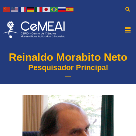
Reinaldo Morabito Neto
Pesquisador Principal