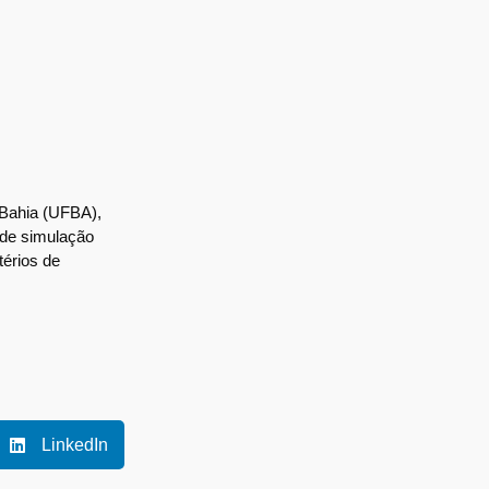
 Bahia (UFBA),
o de simulação
térios de
LinkedIn