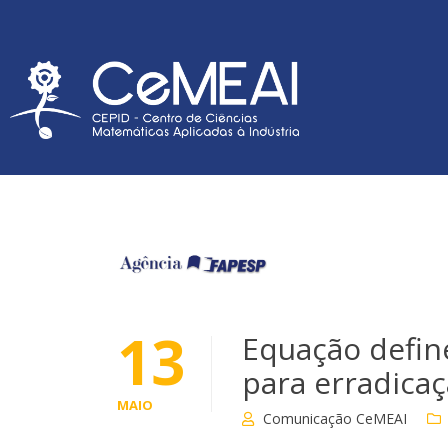
13
Equação defin
para erradica
MAIO
Comunicação CeMEAI