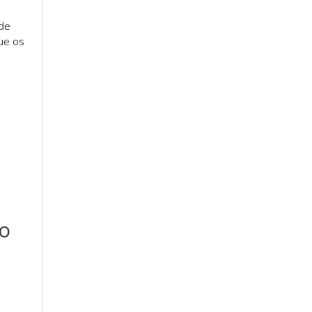
 de
ue os
ho