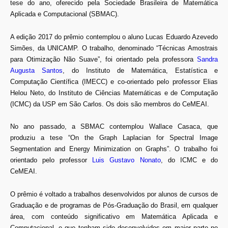
tese do ano, oferecido pela Sociedade Brasileira de Matemática
Aplicada e Computacional (SBMAC).
A edição 2017 do prêmio contemplou o aluno Lucas Eduardo Azevedo
Simões, da UNICAMP. O trabalho, denominado “Técnicas Amostrais
para Otimização Não Suave”, foi orientado pela professora
Sandra
Augusta Santos
, do Instituto de Matemática, Estatística e
Computação Científica (IMECC) e co-orientado pelo professor
Elias
Helou Neto
, do Instituto de Ciências Matemáticas e de Computação
(ICMC) da USP em São Carlos. Os dois são membros do CeMEAI.
No ano passado, a SBMAC contemplou Wallace Casaca, que
produziu a tese “On the Graph Laplacian for Spectral Image
Segmentation and Energy Minimization on Graphs”. O trabalho foi
orientado pelo professor
Luis Gustavo Nonato
, do ICMC e do
CeMEAI.
O prêmio é voltado a trabalhos desenvolvidos por alunos de cursos de
Graduação e de programas de Pós-Graduação do Brasil, em qualquer
área, com conteúdo significativo em Matemática Aplicada e
Computacional, e que tenham sido desenvolvidos em maior parte no