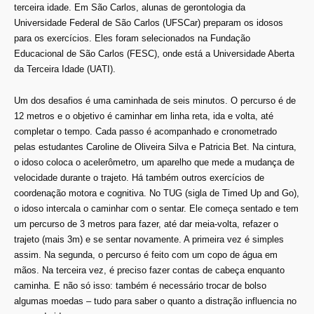
terceira idade. Em São Carlos, alunas de gerontologia da
Universidade Federal de São Carlos (UFSCar) preparam os idosos
para os exercícios. Eles foram selecionados na Fundação
Educacional de São Carlos (FESC), onde está a Universidade Aberta
da Terceira Idade (UATI).
Um dos desafios é uma caminhada de seis minutos. O percurso é de
12 metros e o objetivo é caminhar em linha reta, ida e volta, até
completar o tempo. Cada passo é acompanhado e cronometrado
pelas estudantes Caroline de Oliveira Silva e Patricia Bet. Na cintura,
o idoso coloca o acelerômetro, um aparelho que mede a mudança de
velocidade durante o trajeto. Há também outros exercícios de
coordenação motora e cognitiva. No TUG (sigla de Timed Up and Go),
o idoso intercala o caminhar com o sentar. Ele começa sentado e tem
um percurso de 3 metros para fazer, até dar meia-volta, refazer o
trajeto (mais 3m) e se sentar novamente. A primeira vez é simples
assim. Na segunda, o percurso é feito com um copo de água em
mãos. Na terceira vez, é preciso fazer contas de cabeça enquanto
caminha. E não só isso: também é necessário trocar de bolso
algumas moedas – tudo para saber o quanto a distração influencia no