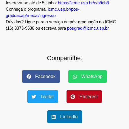
Inscreva-se até de 5 junho:
https://icmc.usp.br/e/b9eb8
Conheça o programa:
icmc.usp.br/pos-
graduacao/mecai/ingresso
Dúvidas? Ligue para o serviço de pós-graduação do ICMC
(16) 3373-9638 ou escreva para
posgrad@icmc.usp.br
Compartilhe:
Facebook
WhatsApp
Twitter
Pinterest
LinkedIn