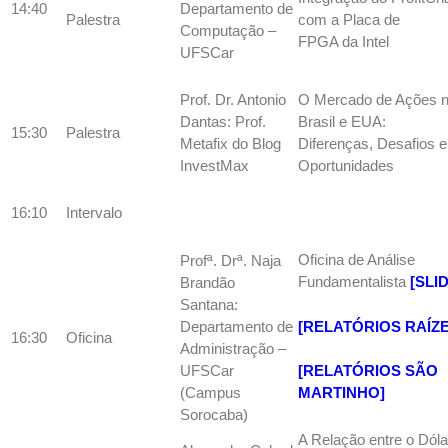
14:40
Departamento de
Palestra
com a Placa de
Computação –
FPGA da Intel
UFSCar
Prof. Dr. Antonio
O Mercado de Ações 
Dantas: Prof.
Brasil e EUA:
15:30
Palestra
Metafix do Blog
Diferenças, Desafios e
InvestMax
Oportunidades
16:10
Intervalo
Oficina de Análise
Profª. Drª. Naja
Fundamentalista
[SLI
Brandão
Santana:
[RELATÓRIOS RAÍZ
Departamento de
16:30
Oficina
Administração –
UFSCar
[RELATÓRIOS SÃO
(Campus
MARTINHO]
Sorocaba)
A Relação entre o Dóla