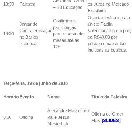
Alexandre Cabral
18:30
Palestra
os Juros no Mercado
– B3 Educação
Brasileiro
O jantar terá um prato
Confirmar a
Jantar de
único: Paella
participação
Confraternização
Valenciana com o preç
19:30
para reserva de
no Bar do
de R$40,00 por
mesas até às
Paschoal
pessoa e não estão
12h
inclusas as bebidas.
Terça-feira, 19 de junho de 2018
Horário
Evento
Nome
Título da Palestra
Alexandre Marcus do
Oficina de Order
8:30
Oficina
Valle Jesus:
Flow
[SLIDES]
MesterLab