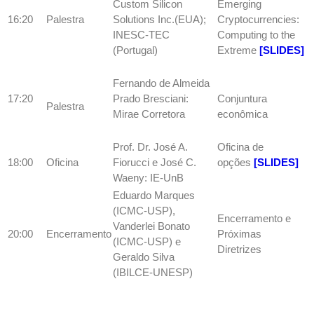
Custom Silicon
Emerging
16:20
Palestra
Solutions Inc.(EUA);
Cryptocurrencies:
INESC-TEC
Computing to the
(Portugal)
Extreme
[SLIDES]
Fernando de Almeida
17:20
Prado Bresciani:
Conjuntura
Palestra
Mirae Corretora
econômica
Prof. Dr. José A.
Oficina de
18:00
Oficina
Fiorucci e José C.
opções
[SLIDES]
Waeny: IE-UnB
Eduardo Marques
(ICMC-USP),
Encerramento e
Vanderlei Bonato
20:00
Encerramento
Próximas
(ICMC-USP) e
Diretrizes
Geraldo Silva
(IBILCE-UNESP)