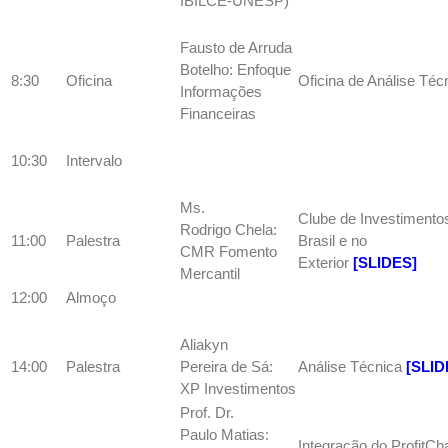
IBILCE-UNESP)
Fausto de Arruda
Botelho: Enfoque
8:30
Oficina
Oficina de Análise Téc
Informações
Financeiras
10:30
Intervalo
Ms.
Clube de Investimento
Rodrigo Chela:
11:00
Palestra
Brasil e no
CMR Fomento
Exterior
[SLIDES]
Mercantil
12:00
Almoço
Aliakyn
14:00
Palestra
Pereira de Sá:
Análise Técnica
[SLID
XP Investimentos
Prof. Dr.
Paulo Matias:
Integração do ProfitCha