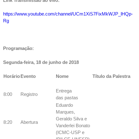
Link Transmissão ao vivo:
https://www.youtube.com/channel/UCm1XiS7FixMkWJP_lHQp-
Rg
Programação:
Segunda-feira, 18 de junho de 2018
Horário
Evento
Nome
Título da Palestra
Entrega
8:00
Registro
das pastas
Eduardo
Marques,
Geraldo Silva e
8:20
Abertura
Vanderlei Bonato
(ICMC-USP e