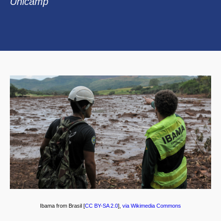
Unicamp
Ibama from Brasil [
CC BY-SA 2.0
],
via Wikimedia Commons