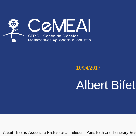
10/04/2017
Albert Bifet
Albert Bifet is Associate Professor at Telecom ParisTech and Honorary Re