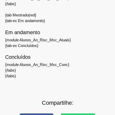
{/tabs}
{tab Mestrado|red}
{tab-ex Em andamento}
Em andamento
{module Alunos_An_Risc_Msc_Atuais}
{tab-ex Concluídos}
Concluídos
{module Alunos_An_Risc_Msc_Conc}
{/tabs}
{/tabs}
Compartilhe: