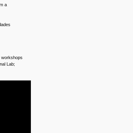
am a
idades
e workshops
nal Lab;