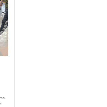
tes
.