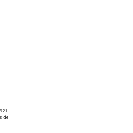
.921
os de