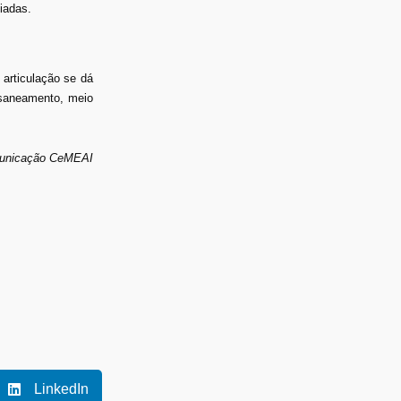
iadas.
 articulação se dá
 saneamento, meio
municação CeMEAI
LinkedIn