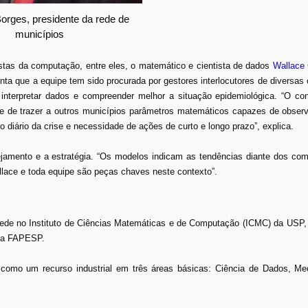
Borges, presidente da rede de
municípios
istas da computação, entre eles, o matemático e cientista de dados
Wallace 
 que a equipe tem sido procurada por gestores interlocutores de diversas 
interpretar dados e compreender melhor a situação epidemiológica. “O c
dade de trazer a outros municípios parâmetros matemáticos capazes de obser
diário da crise e necessidade de ações de curto e longo prazo”, explica.
ejamento e a estratégia. “Os modelos indicam as tendências diante dos co
lace e toda equipe são peças chaves neste contexto”.
sede no Instituto de Ciências Matemáticas e de Computação (ICMC) da USP,
ela FAPESP.
omo um recurso industrial em três áreas básicas: Ciência de Dados, Me