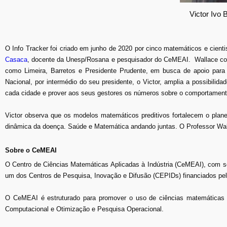
Victor Ivo 
O Info Tracker foi criado em junho de 2020 por cinco matemáticos e cient
Casaca
, docente da Unesp/Rosana e pesquisador do CeMEAI. Wallace conta
como Limeira, Barretos e Presidente Prudente, em busca de apoio para 
Nacional, por intermédio do seu presidente, o Victor, amplia a possibili
cada cidade e prover aos seus gestores os números sobre o comportamento 
Victor observa que os modelos matemáticos preditivos fortalecem o plan
dinâmica da doença. Saúde e Matemática andando juntas. O Professor Wal
Sobre o CeMEAI
O Centro de Ciências Matemáticas Aplicadas à Indústria (CeMEAI), com 
um dos Centros de Pesquisa, Inovação e Difusão (CEPIDs) financiados p
O CeMEAI é estruturado para promover o uso de ciências matemáticas c
Computacional e Otimização e Pesquisa Operacional.