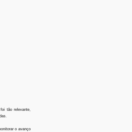
i tão relevante,
das.
onitorar o avanço