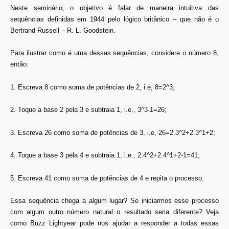
Neste seminário, o objetivo é falar de maneira intuitiva das
sequências definidas em 1944 pelo lógico britânico – que não é o
Bertrand Russell – R. L. Goodstein.
Para ilustrar como é uma dessas sequências, considere o número 8,
então:
1. Escreva 8 como soma de potências de 2, i.e, 8=2^3;
2. Toque a base 2 pela 3 e subtraia 1, i.e., 3^3-1=26;
3. Escreva 26 como soma de potências de 3, i.e, 26=2.3^2+2.3^1+2;
4. Toque a base 3 pela 4 e subtraia 1, i.e., 2.4^2+2.4^1+2-1=41;
5. Escreva 41 como soma de potências de 4 e repita o processo.
Essa sequência chega a algum lugar? Se iniciarmos esse processo
com algum outro número natural o resultado seria diferente? Veja
como Buzz Lightyear pode nos ajudar a responder a todas essas