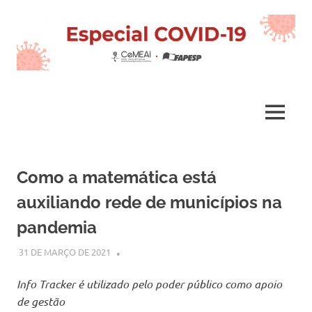
Skip
to
content
COVID-
19
MENU
–
Como a matemática está
CeMEAI
auxiliando rede de municípios na
pandemia
31 DE MARÇO DE 2021
CEMEAI
Info Tracker é utilizado pelo poder público como apoio
de gestão